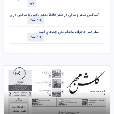
خبر
کشاکش شاعر و ساقي در شعر حافظ به‌هم تاختن يا ساختن در برابر اندو
یادداشت
سفرِ عمر؛ خاطرات ماندگار باني چنارهاي استوار
یادداشت
تکاليف حاکميت و دولت ها وظايف آنان در قبال مردم و کشور
یادداشت
به مناسبت گراميداشت 17 مرداد روز خبرنگار و شهادت شهيد صارمي روزنامه نگاران، پيام آوران آزادي و آگاهي
یادداشت
اخلاق و دگرگوني سياسي؛ تاملي بر اخلاق اصلاح طلبي
یادداشت