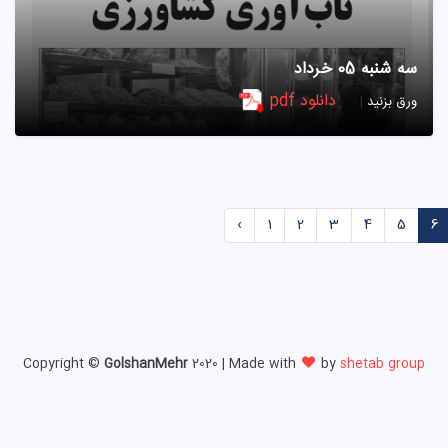
سه شنبه 05 خرداد
دانلود pdf
ورق بزنید
|
‹
1
2
3
4
5
6
Copyright ©
GolshanMehr
2020 | Made with
by
shetab group