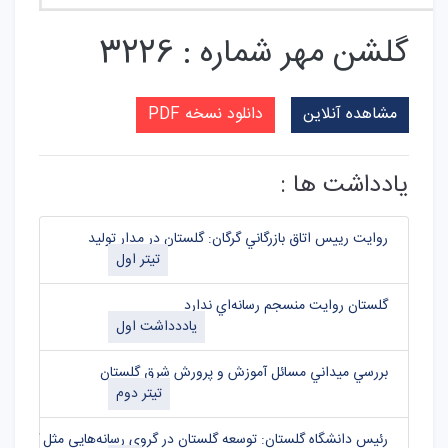
گلشن مهر شماره : 3226
مشاهده آنلاین
دانلود نسخه PDF
یادداشت ها :
روايت رييس اتاق بازرگاني گرگان: گلستان در مدار توليد
تیتر اول
گلستان روايت منسجم رسانه‌اي ندارد
یاددداشت اول
بررسي ميداني مسائل آموزش و پرورش شرق گلستان
تیتر دوم
رئيس دانشگاه گلستان: توسعه گلستان در گروي رسانه‌هايي مثل گلشن 