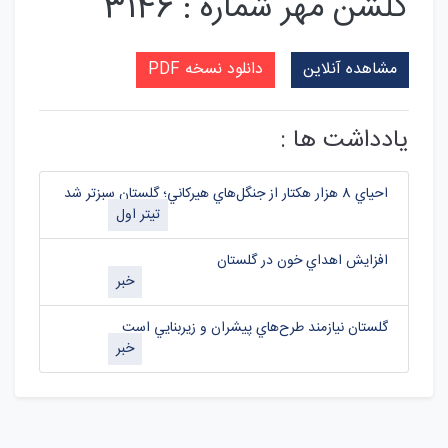
گلشن مهر شماره : 3146
مشاهده آنلاین
دانلود نسخه PDF
یادداشت ها :
احياي 8 هزار هکتار از جنگل‌هاي هيرکاني؛ گلستان سبزتر شد
تیتر اول
افزايش اهداي خون در گلستان
خبر
گلستان نيازمند طرح‌هاي پيشران و زيربنايي است
خبر