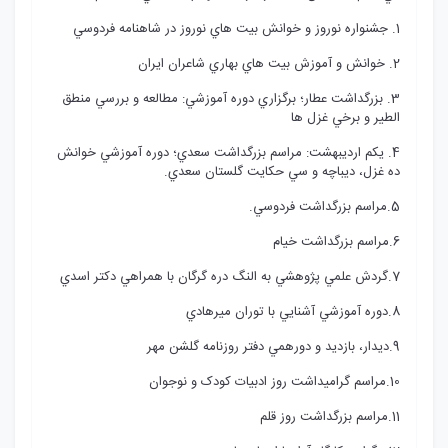
1. جشنواره نوروز و خوانش بيت هاي نوروز در شاهنامه فردوسي
2. خوانش و آموزش بيت هاي بهاري شاعران ايران
3. بزرگداشت عطار؛ برگزاري دوره آموزشي: مطالعه و بررسي منطق
الطير و برخي غزل ها
4. يکم ارديبهشت: مراسم بزرگداشت سعدي؛ دوره آموزشي خوانش
ده غزل، ديباچه و سي حکايت گلستان سعدي.
5.مراسم بزرگداشت فردوسي.
6.مراسم بزرگداشت خيام
7.گردش علمي پژوهشي به النگ دره گرگان با همراهي دکتر اسدي
8.دوره آموزشي آشنايي با توران ميرهادي
9.ديدار، بازديد و دورهمي دفتر روزنامه گلشن مهر
10.مراسم گراميداشت روز ادبيات کودک و نوجوان
11.مراسم بزرگداشت روز قلم