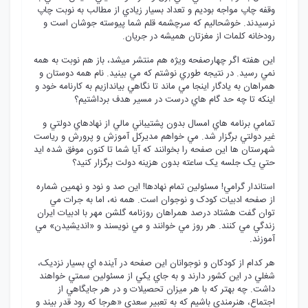
وقفه چاپ مواجه بوديم و تعداد بسيار زيادي از مطالب به نوبت چاپ
نرسيدند. خوشحاليم که سرچشمه قلم شما پيوسته جوشان است و
رودخانه کلمات از مغزتان هميشه در جريان.
اين هفته اگر چهارصفحه ويژه هم منتشر ميشد، باز هم نوبت به همه
نمي رسيد. در نتيجه طوري نوشتم که مي بينيد. نام همه دوستان و
همراهان به يادگار اينجا مي ماند تا نگاهي بياندازيم به کارنامه خود و
اينکه تا چه حد گام هاي درست در مسير هدف برداشتيم؟
تمامي برنامه هاي امسال بدون پشتيباني مالي از نهادهاي دولتي و
غير دولتي برگزار شد. مي خواهم مديرکل آموزش و پرورش و رياست
شهرستان ها اين صفحه را بخوانند که آيا شما تا کنون موفق شده ايد
حتي يک جلسه يک ساعته بدون هزينه دولت برگزار کنيد؟
استاندار گرامي! مسئولين تمام نهادها! اين صد و نود و نهمين شماره
از صفحه ادبيات کودک و نوجوان است. همه نه، اما به جرات مي
توان گفت هشتاد درصد همراهان روزنامه گلشن مهر با ادبيات ايران
زندگي مي کنند. هر روز مي خوانند و مي نويسند و «انديشيدن» مي
آموزند.
هر کدام از کودکان و نوجوانان اين صفحه در آينده اي بسيار نزديک،
شغلي در اين کشور دارند و به جاي يکي از مسئولين سمتي خواهند
داشت. چه بهتر که با هر ميزان تحصيلات و در هر جايگاهي از
اجتماع، هنرمندي باشيم که به تعبير سعدي «هرجا که رود قدر بيند و