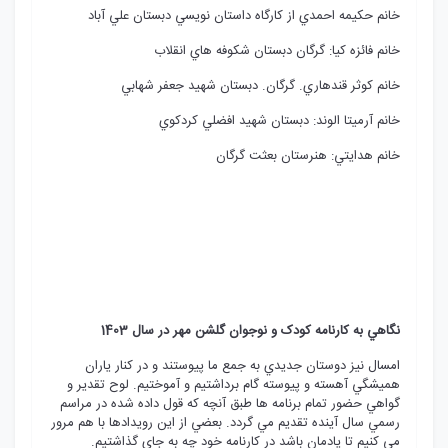
خانم حکيمه احمدي از کارگاه داستان نويسي دبستان علي آباد
خانم فائزه کيا: گرگان دبستان شکوفه هاي انقلاب
خانم کوثر قندهاري. گرگان. دبستان شهيد جعفر شهابي
خانم آرميتا الوند: دبستان شهيد افضلي کردکوي
خانم هدايتي: هنرستان بعثت گرگان
نگاهي به کارنامه کودک و نوجوان گلشن مهر در سال 1403
امسال نيز دوستان جديدي به جمع ما پيوستند و در کنار ياران
هميشگي آهسته و پيوسته گام برداشتيم و آموختيم. لوح تقدير و
گواهي حضور تمام برنامه ها طبق آنچه که قول داده شده در مراسم
رسمي سال آينده تقديم مي گردد. بعضي از اين رويدادها با هم مرور
مي کنيم تا يادمان باشد در کارنامه خود چه به جاي گذاشتيم.