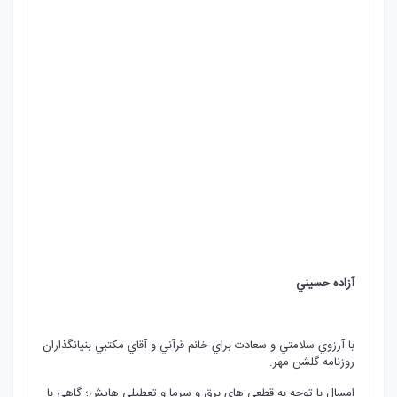
آزاده حسيني
با آرزوي سلامتي و سعادت براي خانم قرآني و آقاي مکتبي بنيانگذاران
روزنامه گلشن مهر.
امسال با توجه به قطعي هاي برق و سرما و تعطيلي هايش؛ گاهي با