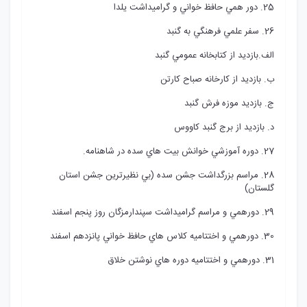
25. دور همي حافظ خواني و گراميداشت يلدا
26. سفر علمي فرهنگي به گنبد
الف.بازديد از کتابخانه عمومي گنبد
ب. بازديد از کارخانه صباح کارتن
ج. بازديد موزه فرش گنبد
د. بازديد از برج گنبد کاووس
27. دوره آموزشي خوانش بيت هاي سده در شاهنامه.
28. مراسم بزرگداشت جشن سده (بي نظيرترين جشن استان
گلستان)
29. دورهمي و مراسم گراميداشت سپندارمزگان روز پنجم اسفند
30. دورهمي و اختتاميه کلاس هاي حافظ خواني پانزدهم اسفند
31. دورهمي و اختتاميه دوره هاي نوشتن خلاق