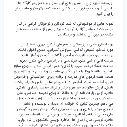
نويسنده شويم ولي با تمرين هاي اين ستون و حضور در کارگاه ها
ياد مي گيريم که چطور در هر شغلي که هستيم بهتر فکر و منظورمان
را بيان کنيم.
نمونه هايي از موضوعاتي که شما کودکان و نوجوانان گرامي در کنار
موضوعات دلخواه و آزاد به آن پرداختيد و پس از مطالعه نمونه هاي
مشابه در مورد آن نوشتيد و فرستاديد:
رويدادهاي علمي و پژوهشي و سفرهاي گلشن مهري؛ تحقيق در
مورد شاملو، شفيعي کدکني، سياوش کسرايي، مهدي اخوان ثالث،
بهار، تصميم، تغيير طبيعت و آدمي؛ آگاهي. آب، نان، آواز. قلب؛
سرقت ادبي و کپي متن. بازنويسي و بازآفريني برخي متون ادبي؛
شناخت صدا؛ درخت سيب يا گلابي؛ حس قرباني شدن؛ نابودي منابع
طبيعي؛ زباله؛ شروع را جدي بگيريم. ماه مهر و تصميم هاي تازه براي
هدف؛ هفته آزمون هاي مدرسه و برنامه ريزي. حواسپرتي و فراموش
کاري، آداب معاشرت. آدامس در فضاي اجتماعي، تلفن همراه، وقت،
فاميل، ارزش خانواده، خواهر و برادر و فرزند جديد، پايداري، تلاش،
خاطره اولين بارها، نامه اي به حافظ. ماجراي تميشه، سلامتي، عقل
سالم در بدن سالم، تغذيه و اشتياق به خوردن، ورزش، به خود قول
مي دهم. بهترين کتابي که خوانده ام. ديدار با نويسنده و شاعر.
ماجراي ديدار با هري پاتر يا شخصيتي ديگر. نوشتن متن با گويش
هاي محلي منطقه. آشنايي با فولکلور و بررسي اصطلاحات محاوره.
خاطره نويسي سال آخري ها. خاطره نويسي دانشجويان ترم اولي،
خاک: خاک سرزمين يا خاک زمين. دلهره يا اشتياق هجده سالگي.