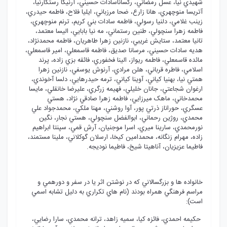
شهيدي نيا، عسل رمضاني، رکساناسادات حسيني، آرنيکا رستگارنيا،
آتريسا منوچهري، هانا زارع، ضحا مرزباني، ايليا فلاح، فاطمه حيدري،
زينب غلامي، دلنيا رسولي، فاطمه سادات بني کريم، ترنم منوچهري،
فاطمه زهرا سنچولي، طنين رستماني، مه نيا بابايي، اليسا معتمد،
تانيا معتمد، ستايش غريبي، نازنين زهرا طاهريان، فاطمه محمدنژاد،
هديه سادات حسيني، مرسانا صديق، فاطمه قاسمعلي، امير قاسمعلي،
مائده قاسمعلي، فاطمه ريواز، الينا فخفوري، فائقه بزي زاده، پرند
اسلامي، فاطره قرباني، هلن مرادي، آرنوش يوسفي، نازنين زهرا
همتي نيا، بهنيا کياني، آوينا کياني، ترمه حيدرهايي، دلسا آخوندي،
ارغوان شجاعتي، جانان خليلي، فهيمه زرگري، عليرضا خانقلي، مايسا
محمدخاني، ماهک ميرزايي، فاطمه زهرا صادقي نژاد، هستي
عسگري، حوراناز ذرتي پور، آوا روشني، مهنا ملکي، محمدجواد علي
محمدي، روژين رحماني، ابوالفضل سنچولي، هستي نجار، نگين
نورمحمدي، سارينا ميري، اسرا موجنيان، آرش قمي، سپنتا ابراهيم
زاده، مهرام زنگانه، محمدامين کيخا، ارسلان گوکلاني، ملينا مستمند،
فاطيما عزيزيان، آناهيتا شيخ، فاطيما نوديجه.
خانواده ها و بزرگسالاني که در نوشتن اثر يا در سفر و دورهمي و
مراسم فرهنگي همراه بودند (نام هاي تکراري به دليل تشابه اسمي
است):
حکيمه احمدي، فائزه کيا، سميه زاهد، ترانه محمدي، سارا رضايي،