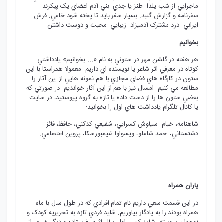
ماجرايي از شب يلدا. طنز يا جدي. بني آدم اعضاي يک پيکرند.
سفرنامه و گزارش گنبد. بسيار سفر بايد تا پخته شود خامي. فرش
ايراني. درد مشترک آدميزاد. زيبايي. محبت و دوست داشتن.
بخوانيم
هر هفته در گلشن مهر در ستوني به نام «... بخوانيم» يادداشتي
کوتاه در معرفي اثر شاعر يا نويسنده اي داريم. معمولا همراستا با اين
ستون در کارگاه هاي فضاي مجازي با هم نمونه هايي از اين آثار را
مطالعه مي کنيم. امسال نيز با هم از اين آثار خوانديم. در صورتي که
بعضي ستون ها را از دست داده يا تازه به گروه پيوستيد، در سايت
يا کانال تلگرام يادداشت هاي اول را بخوانيد:
شاهنامه، خيام. سياوش کسرايي، شفيعي کدکني، حافظ، فائز
دشتستاني، احمد شاملو، ويسواوا شيمبورسکا، پروين اعتصامي.
ياران همراه
در اين قسمت سعي داريم نام تمام افرادي که در طول سال با ماه
همراه بودند را به يادگار بياوريم. شايد فردي تازه به تحريريه کودک و