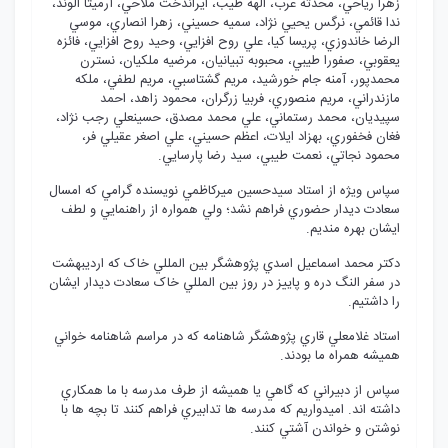
زهرا رياحي، محدثه عرب، الهه طيب، ايراندخت ملاحي، آرميتا الوند،
ندا قائمي، نرگس يحيي نژاد، سميه حسيني، زهرا انصاري، موسي
الرضا خاندوزي، پريسا کيا، علي روح افزايي، وحيد روح افزايي، فائزه
يعقوبي، صفورا طيبي، محبوبه تبيانيان، مرضيه ملکيان، نسترن
محمدپور، آمنه جام خورشيد، مريم گشتاسبي، مريم لطفي، ملکه
مازندراني، مريم منصوري، فربيا زرگران، محمود زاهد، احمد
سپيديان، محمد رستماني، علي محمد مصدق، حسينعلي رجب نژاد،
فغان فخفوري، بهزاد ايلات، اعظم حسيني، علي اصغر عقيلي فر،
محمود نجاتي، نعمت طيبي، سيد رضا پارسايي.
سپاس ويژه از استاد سيدحسين ميرکاظمي نويسنده گرامي که امسال
سعادت ديدار حضوري فراهم نشد؛ ولي همواره از راهنمايي و لطف
ايشان بهره منديم.
دکتر محمد اسماعيل اسدي پژوهشگر بين المللي خاک که ارديبهشت
در سفر النگ دره و پاييز در روز بين المللي خاک سعادت ديدار ايشان
را داشتيم.
استاد غلامعلي قاري پژوهشگر شاهنامه که در مراسم شاهنامه خواني
هميشه همراه ما بودند.
سپاس از دبيراني که گاهي يا هميشه از طرف مدرسه با ما همکاري
داشته اند. اميدواريم که مدرسه ها تدابيري فراهم کنند تا بچه ها با
نوشتن و خواندن آشتي کنند.