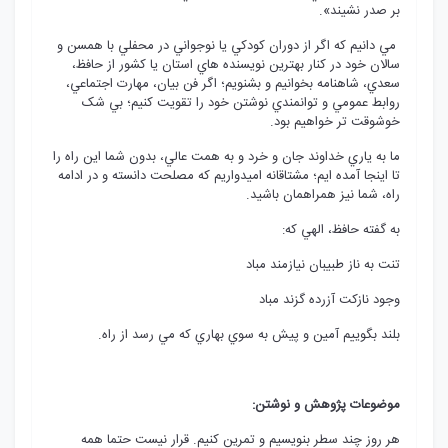
بر صدر نشيند».
مي دانيم که اگر از دوران کودکي يا نوجواني در محفلي با همسن و
سالان خود در کنار بهترين نويسنده هاي استان يا کشور از حافظ،
سعدي، شاهنامه بخوانيم و بشنويم؛ اگر فن بيان، مهارت اجتماعي،
روابط عمومي و توانمندي نوشتن خود را تقويت کنيم؛ بي شک
خوشوقت تر خواهيم بود.
ما به ياري خداوند جان و خرد و به همت عالي، بدون شما اين راه را
تا اينجا آمده ايم؛ مشتاقانه اميدواريم که مصلحت دانسته و در ادامه
راه، شما نيز همراهمان باشيد.
به گفته حافظ، الهي که:
تنت به ناز طبيبان نيازمند مباد
وجود نازکت آزرده گزند مباد
بلند بگوييم آمين و پيش به سوي بهاري که مي رسد از راه.
موضوعات پژوهش و نوشتن:
هر روز چند سطر بنويسيم و تمرين کنيم. قرار نيست حتما همه