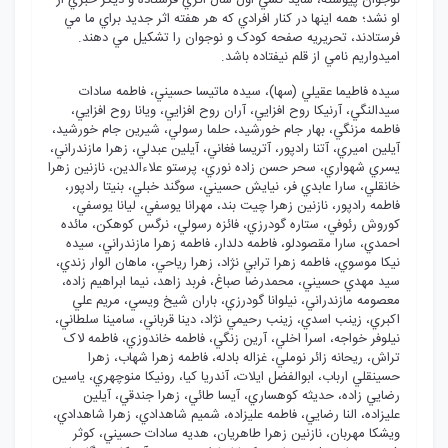
نوجوان پيوسته، شايد کسي اول سال اثري فرستاده و ديگر خبري از
او نشد؛ همه اينها در کنار افرادي که هر هفته اثر جديد براي ما مي
فرستادند، تحريريه صفحه کودک و نوجوان را تشکيل مي دهند.
اميدواريم نامي از قلم نيفتاده باشد.
سيده فاطيما عقيلي (سها)، سيده ماتيسا حسيني، فاطمه سادات
سيدالنگي، آرنيکا روح افزايي، آران روح افزايي، ويانا روح افزايي،
فاطمه مزنگي، بهار جام خورشيد، حلما رسولي، شيرين جام خورشيد،
آيلين اميري، آتنا رادپور، آتريسا فغاني، آيلين عبدلي، زهرا مازندراني،
يسري شهواري، سحر حسن زاده نوري، پرستو علاءالدين، نازنين زهرا
خانقلي، سارا عابدي فر، نيايش حسيني، سوگند خبلي، بنيتا رادپور،
فاطمه رادپور، نازنين زهرا چيت بند، مهرانا يوسفي، ليانا يوسفي،
کوروش رئوفي، ستاره گودرزي، فائزه رسولي، نرگس کوهکن، مائده
احمدي، سارا مقصودلو، فاطمه دلدار، فاطمه زهرا مازندراني، سيده
نيکا موسوي، فاطمه زهرا ترابي نژاد، زهرا رياحي، ماهان الوار زندي،
سيد مهدي حسيني، محمدرضا صباغ، فربد زاهد، نيما ابراهيم زاده،
معصومه مازندراني، نيلوانا گودرزي، باران شيخ ويسي، مريم علي
اکبري، زينب اسدي، زينب رحيمي نژاد، دينا قرباني، سامينا سلطاني،
نيلوفر خواجه، اسرا اخلي، آرين زنگي، فاطمه خاندوزي، فاطمه لاک
تراش، ريحانه زائر نوملي، غزاله بادله، فاطمه زهرا شهاب، زهرا
حسينقلي ارباب، ابوالفضل ايلات، آندريا کيا، رونيکا منوچهري، ياسين
رضايي زاده، حديثه کوهساري، آيسا طائي، زهرا جندقي، آيلين
عليزاده، النا رضايي، فاطمه عليزاده، شميم شاهدادي، زهرا شاهدادي،
ويشکا مهربان، نازنين زهرا طاهريان، هديه سادات حسيني، کوثر