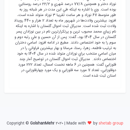
نوزاد دختر و همچنين 77/8 درصد شهري و 22/2 درصد روستايي
بوده است. وي با اشاره به اينکه طي اين مدت در هر شبانه روز به
طور متوسط 67 نوزاد و هر ساعت تقريبا 3 نوزاد متولد شده است،
افزود: بيشترين ولادت‌ها در شهريور ماه به تعداد 2 هزار و 440 رويداد
ولادت ثبت شده است. مديرکل ثبت احوال گلستان با اشاره به اينکه
نام زيباي محمد محبوب ترين و پرتکرارترين نام در بين نوزادان پسر
گلستان در سال 1404 بود، گفت: پس از آن حسين و علي رتبه دوم و
سوم را به خود اختصاص دادند. مطيع در ادامه افزود: اسامي دختران
به ترتيب فاطمه، زهرا، رستا، مرسانا و بهار بيشترين فراواني را در
ميان اسامي منتخب براي نوزادان متولد شده در سال 1404 به خود
اختصاص دادند. مديرکل ثبت احوال گلستان در توضيح آمار چند
قلوزايي گفت: همچنين در 6 ماهه نخست امسال، تعداد 222 مورد
دوقلوزايي، تعداد 7 مورد سه قلوزايي و يک مورد چهارقلوزايي در
استان ثبت شده است.
Copyright ©
GolshanMehr
2020 | Made with
by
shetab group