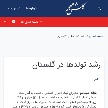
درباره ما
تماس با ما
دسته بندی ها
صفحه اصلی
/
رشد تولدها در گلستان
رشد تولدها در گلستان
خبر |
غزاله صيدانلو-
مديرکل ثبت احوال گلستان با اشاره به آمار ثبت
احوال استان گفت: در شش‌ماهه نخست امسال، 12 هزار و 387
رويداد ولادت در استان ثبت شده است. حميدرضا مطيع گفت: از
تعداد کل ولادت‌هاي ثبت شده 52/1 درصد نوزاد پسر و 47/9 درصد