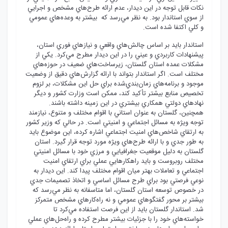
نکات قابل توجه در اين ديدار، عدم ارائه طرح‌هاي مشخص و اجرايي
از سوي استاندار بود. به نظر مي‌رسد که بيشتر به وعده‌هاي عمومي
و کلي اکتفا شده است.
استاندار بايد بر اساس چالش‌هاي واقعي و نيازهاي فوري استان،
پيشنهادات کاربردي و عيني را در اين ديدار مطرح مي‌کرد. يکي از
مشکلات عمده استان گلستان، زيرساخت‌هاي ضعيف در حوزه‌هاي
مختلف است. اگر استاندار بتواند با ارائه گزارش‌هاي دقيق از وضعيت
موجود و برنامه‌هاي زمان‌بندي‌شده براي حل اين مشکلات، بر لزوم
تخصيص منابع بيشتر تأکيد کند، ممکن است وزارت کشور و ديگر
نهادهاي دولتي همکاري بيشتري در اين زمينه داشته باشند.
همچنين، گلستان به عنوان استاني با اقوام مختلف و متنوع، نيازمند
توجه ويژه به مسائل اجتماعي و امنيتي است. در حالي که وزير کشور
به ارتقاي شاخص‌هاي امنيت اجتماعي اشاره کرده، اين موضوع بايد
به طور جدي و با ارائه طرح‌هاي ويژه مورد توجه قرار گيرد. استان
گلستان به دليل موقعيت جغرافيايي و مرزي خود با مسائل امنيتي
مختلف روبروست و بايد راهکارهايي عملي براي ارتقاي امنيت
اجتماعي و تعاملات بهتر ميان اقوام مختلف پيدا کند. اين ديدار به
نوعي فرصتي بود براي طرح مسائل اساسي و اتخاذ تصميمات جدي
در خصوص توسعه استان گلستان، اما متاسفانه به نظر مي‌رسد که
بيشتر بر محور گفتگوهاي عمومي و نه راه‌کارهاي مشخص متمرکز
شد. استاندار گلستان بايد از اين فرصت استفاده مي‌کرد تا
خواسته‌هاي خود را با جزئيات بيشتر مطرح کرده و راه‌حل‌هاي عملي