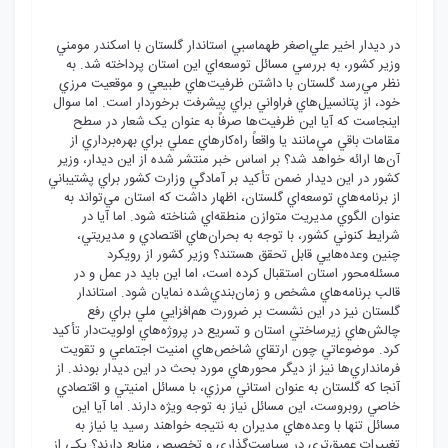
در ديدار اخير علي‌اصغر طهماسبي استاندار گلستان با اسکندر مومني
وزير کشور، به بررسي مسائل توسعه‌اي اين استان پرداخته شد. به
نظر مي‌رسد گلستان با داشتن ظرفيت‌هاي طبيعي و موقعيت مرزي
خود، از پتانسيل‌هاي فراواني براي پيشرفت برخوردار است. اما سوال
اينجاست که آيا اين ظرفيت‌ها صرفاً به عنوان يک شعار در سطح
مقامات باقي مي‌مانند يا واقعاً راه‌کارهاي عملي براي بهره‌برداري از
آن‌ها ارائه خواهد شد؟ بر اساس خبر منتشر شده از اين ديدار، وزير
کشور در اين ديدار ضمن تأکيد بر آمادگي وزارت کشور براي پشتيباني
از برنامه‌هاي توسعه‌اي گلستان، اظهار داشت که استان مي‌تواند به
عنوان الگوي مديريت متوازن منطقه‌اي شناخته شود. اما آيا در
شرايط کنوني کشور، با توجه به بحران‌هاي اقتصادي و مديريتي،
چنين وعده‌هايي قابل تحقق هستند؟ وزير کشور از رويکرد
مسئله‌محور استان استقبال کرده است، اما اين بايد در عمل و در
قالب برنامه‌هاي مشخص و زمان‌بندي‌شده نمايان شود. استاندار
گلستان نيز در اين نشست بر ضرورت هم‌افزايي ملي براي رفع
چالش‌هاي زيرساختي استان و تسريع در پروژه‌هاي اولويت‌دار تأکيد
کرد. موضوعاتي چون ارتقاي شاخص‌هاي امنيت اجتماعي و تقويت
فرمانداري‌ها نيز از ديگر محورهاي مورد بحث در اين ديدار بودند. از
آنجا که گلستان به عنوان استاني مرزي، با مسائل امنيتي و اقتصادي
خاصي روبروست، اين مسائل نياز به توجه ويژه دارند. اما آيا اين
مسائل تنها با وعده‌هاي مديران به نتيجه خواهند رسيد يا نياز به
تغييرات عميق‌تري در سياست‌گذاري و تخصيص منابع دارند؟ يکي از