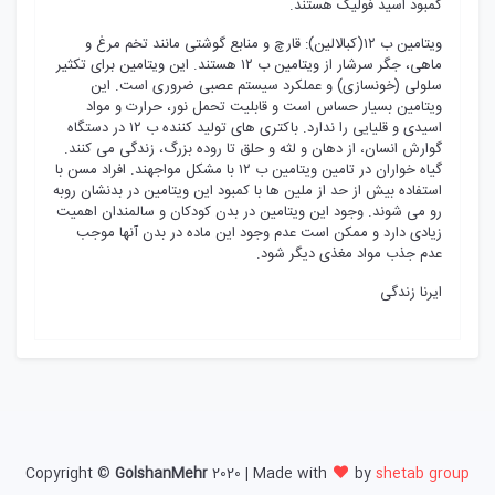
کمبود اسید فولیک هستند.
ویتامین ب ۱۲(کبالالین): قارچ و منابع گوشتی مانند تخم مرغ و
ماهی، جگر سرشار از ویتامین ب ۱۲ هستند. این ویتامین برای تکثیر
سلولی (خونسازی) و عملکرد سیستم عصبی ضروری است. این
ویتامین بسیار حساس است و قابلیت تحمل نور، حرارت و مواد
اسیدی و قلیایی را ندارد. باکتری های تولید کننده ب ۱۲ در دستگاه
گوارش انسان، از دهان و لثه و حلق تا روده بزرگ، زندگی می کنند.
گیاه خواران در تامین ویتامین ب ۱۲ با مشکل مواجهند. افراد مسن با
استفاده بیش از حد از ملین ‌ها با کمبود این ویتامین در بدنشان روبه
رو می ‌شوند. وجود این ویتامین در بدن کودکان و سالمندان اهمیت
زیادی دارد و ممکن است عدم وجود این ماده در بدن آنها موجب
عدم جذب مواد مغذی دیگر شود.
ایرنا زندگی
Copyright ©
GolshanMehr
2020 | Made with
by
shetab group