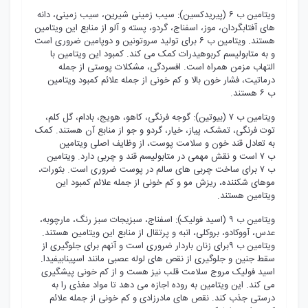
ویتامین ب ۶ (پیریدکسین): سیب زمینی شیرین، سیب زمینی، دانه
های آفتابگردان، موز، اسفناج، گردو، پسته و آلو از منابع این ویتامین
هستند. ویتامین ب ۶ برای تولید سروتونین و دوپامین ضروری است
و به متابولیسم کربوهیدرات کمک می کند. کمبود این ویتامین با
التهاب مزمن همراه است. افسردگی، مشکلات پوستی از جمله
درماتیت، فشار خون بالا و کم خونی از جمله علائم کمبود ویتامین
ب ۶ هستند.
ویتامین ب ۷ (بیوتین): گوجه فرنگی، کاهو، هویج، بادام، گل کلم،
توت فرنگی، تمشک، پیاز، خیار، گردو و جو از منابع آن هستند. کمک
به تعادل قند خون و سلامت پوست، از وظایف اصلی ویتامین
ب ۷ است و نقش مهمی در متابولیسم قند و چربی دارد. ویتامین
ب ۷ برای ساخت چربی های سالم در پوست ضروری است. بثورات،
موهای شکننده، ریزش مو و کم خونی از جمله علائم کمبود این
ویتامین هستند.
ویتامین ب ۹ (اسید فولیک): اسفناج، سبزیجات سبز رنگ، مارچوبه،
عدس، آووکادو، بروکلی، انبه و پرتقال از منابع این ویتامین هستند.
ویتامین ب ۹برای زنان باردار ضروری است و آنهم برای جلوگیری از
سقط جنین و جلوگیری از نقص های لوله عصبی مانند اسپینابیفیدا.
اسید فولیک مروج سلامت قلب نیز هست و از کم خونی پیشگیری
می کند. این ویتامین به روده اجازه می دهد تا مواد مغذی را به
درستی جذب کند. نقص های مادرزادی و کم خونی از جمله علائم