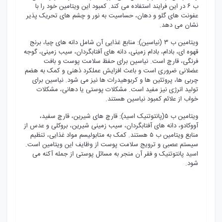
ب ۶ در این فرایند استفاده می کند. کمبود این ویتامین خود را با
عفونت های گلو و دهان، حساسیت به نور و چشم های تحریک پذیر
نشان می دهد.
ویتامین ب ۳ (نیاسین): منابع غذایی آن شامل دانه های چیا، برنج
قهوه ای، بادام، بادام زمینی، دانه های آفتابگردان، سیب زمینی، گوجه
فرنگی، قارچ است. نیاسین برای حفظ سلامت پوست و بافت
عضلانی ضروری است و باعث افزایش عملکرد ذهنی و کمک به هضم
چربی ها، پروتئین ها و کربوهیدرات ها نیز می شود. نیاسین برای
تولید انرژی نیز مفید است. مشکلات پوستی یا دهانی، مشکلات
خواب از علائم کمبود نیاسین هستند.
ویتامین ب ۵(پانتوتنیک اسید): قارچ های شیرین، قارچ سفید،
آووکادو، دانه های آفتابگردان، سیب زمینی شیرین، بروکلی و عدس از
منابع ویتامین ب ۵ هستند. کمک به متابولیسم مواد غذایی، تنظیم
سیستم عصبی و ترویج سلامت پوست از وظایف این ویتامین است.
اسید پانتوتنیک و فقر آن منجر به مسائل پوستی از جمله آکنه می
شود.