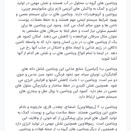
ویتامین های گروه ب محلول در آب هستند و نقش مهمی در تولید
انرژی و کمک به واکنش های آنزیمی لازم برای متابولیسم چربی،
پروتئین و کربوهیدرات دارند. ویتامین های ب برای سیستم عصبی و
بهبود شرایط سیستم ایمنی مهم هستند و به حفظ عضلات، پوست،
ناخن ها و موی سالم کمک می کنند. وجود این ویتامین ها برای
تقسیم سلولی نیاز است و خطر ابتلا به سرطان های مشخص به
عنوان مثال سرطان لوزالمعده را کاهش می دهند. امکان کمبود هر
یک از ویتامین های ب در بدن انسان وجود دارد که به واسطه تامین
ناکافی در رژیم غذایی یا ایجاد مانع و اختلال در جذب آنها رخ می
دهد. در اینجا با تمام انواع ویتامین های ب و نقش هر کدام از آنها
آشنا شوید:
ویتامین ب۱ (تیامین): منابع غذایی این ویتامین شامل دانه های
آفتابگردان، لوبیای سیاه، جو، نخود فرنگی، نخود سبز، عدس و جوی
دو سر است. ویتامین ب ۱ باعث کاهش اشتها و افزایش انرژی می
شود. همچنین نقش کلیدی در حفظ ساختار و یکپارچگی سلول های
عصبی در مغز دارد. کمبود این ویتامین با زوال عقل و بیماری های
سیستم عصبی ارتباط دارد.
ویتامین ب ۲ (ریبوفلاوین): اسفناج، چغندر، قارچ، مارچوبه و بادام
حاوی این ویتامین هستند. حفظ سلامت بینایی و پوست، کمک به
تولید گلبول های قرمز برای پیشگیری از کم خونی از وظایف این
ویتامین است. ریبوفلاوین همچنین نقش مهمی در تولید انرژی دارد
و همچنین از دیگر ویتامین های گروه ب از جمله فولات و ویتامین