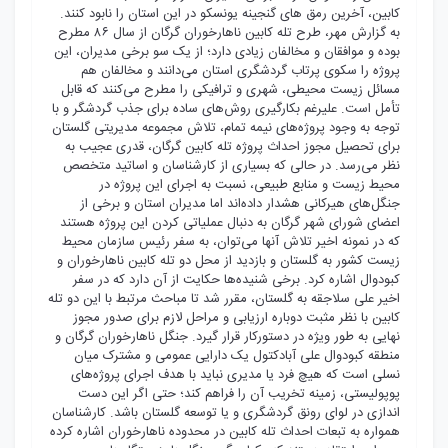
کابین، آخرین رمق های گنجینه یونسکو در این استان را نابود کنند.
به گزارش مهر، طرح تله کابین ناهارخوران گرگان از سال ۸۶ مطرح
بوده و موافقان و مخالفان زیادی دارد؛ از یک سو برخی مدیران، این
پروژه را سکوی پرتاب گردشگری استان می‌دانند و مخالفان هم
مسائل زیست محیطی، شهری و ترافیکی را مطرح می‌کنند که قابل
تأمل است. علیرغم بکارگیری روش‌های ساده برای جذب گردشگر و با
توجه به وجود پروژه‌های نیمه تمام، تلاش مجموعه مدیریتی گلستان
برای تحصیل مجوز احداث پروژه تله کابین گرگان، قدری عجیب به
نظر می‌رسد. در حالی که بسیاری از کارشناسان و اساتید متخصص
محیط زیست و منابع طبیعی، نسبت به اجرای این پروژه در
جنگل‌های هیرکانی هشدار داده‌اند اما مدیران استان و برخی از
اعضای شورای شهر گرگان به دنبال عملیاتی کردن این پروژه هستند
که در نمونه اخیر تلاش آنها می‌توان، به سفر رئیس سازمان محیط
زیست کشور به گلستان و بازدید از محل دو تله کابین ناهارخوران و
کبودوال اشاره کرد. برخی شنیده‌ها حکایت از آن دارد که در سفر
اخیر علی سلاجقه به گلستان، مقرر شد تا مباحث مرتبط با این دو تله
کابین با نظر مثبت دوباره ارزیابی و مراحل لازم برای صدور مجوز
نهایی به طور ویژه در دستورکار قرار گیرد. جنگل ناهارخوران گرگان و
منطقه کبودوال علی آبادکتول یک دارایی عمومی و مشترک میان
نسلی است که هیچ فرد یا مدیری نباید با هدف اجرای پروژه‌های
پوپولیستی، زمینه تخریب آن را فراهم کند؛ حتی اگر این دست
اندازی در لوای رونق گردشگری و یا توسعه گلستان باشد. کارشناسان
همواره به تبعات احداث تله کابین در محدوده ناهارخوران اشاره کرده