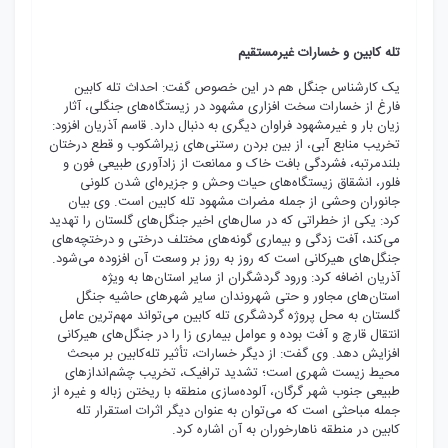
تله کابین و خسارات غیرمستقیم
یک کارشناس جنگل هم در این خصوص گفت: احداث تله کابین
فارغ از خسارات سخت افزاری مشهود در زیستگاه‌های جنگلی، آثار
زیان بار و غیرمشهود فراوان دیگری به دنبال دارد. قاسم آذریان افزود:
تخریب منابع آبی، از بین بردن رستنی‌های زیراشکوب و قطع درختان
بلندمرتبه، فشردگی بافت خاک و ممانعت از زادآوری طبیعی فون و
فلور، انشقاق زیستگاه‌های حیات وحش و جزیره‌ای شدن کلونی
جانوران وحشی از جمله مضرات مشهود تله کابین است. وی بیان
کرد: یکی از خطراتی که در سال‌های اخیر جنگل‌های گلستان را تهدید
می‌کند، آفت زدگی و بیماری گونه‌های مختلف درختی و درختچه‌های
جنگل‌های هیرکانی است که روز به روز بر وسعت آن افزوده می‌شود.
آذریان اضافه کرد: ورود گردشگران از سایر استان‌ها به ویژه
استان‌های مجاور و حتی شهروندان سایر شهرهای حاشیه جنگل
گلستان به محل پروژه گردشگری تله کابین می‌تواند مهم‌ترین عامل
انتقال قارچ و آفت بوده و عوامل بیماری زا را در جنگل‌های هیرکانی
افزایش دهد. وی گفت: از دیگر خسارات، تأثیر تله‌کابین بر مبحث
محیط زیست شهری است؛ تشدید ترافیک، تخریب چشم‌اندازهای
طبیعی جنوب شهر گرگان، آلوده‌سازی منطقه با ریختن زباله و غیره از
جمله مباحثی است که می‌توان به عنوان دیگر اثرات استقرار تله
کابین در منطقه ناهارخوران به آن اشاره کرد.