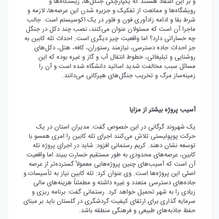
و بر این اعتقاد هستند که یکپارچگی جنگل‌ها، زیستگاه‌ها و
رویشگاه‌ها و ممانعت از تفکیک و جزیره شدن این عرصه‌ها، لازمه و
شرط بقا و ادامه زادآوری فون و فلور در یک اکوسیستم است. جالب
ماجرا آن است که مسئولان عنوان می‌کنند، نصب چند دکل در جنگل
چه خساراتی دارد؟ اما واقعیت چیز دیگری است. احداث تله کابین به
جز احداث جاده دسترسی، نیازمند رستوران، کافه، هتل، دکل‌های
روشنایی و تبلیغاتی، خطوط انتقال آب و گاز و غیره بوده که این
مسائل سبب مخالفت شدید اساتید دانشگاه شده است و آن را
زمینه‌ساز مرگ و تخریب جنگل‌های هیرکانی می‌دانند.
آسیب پروژه بیشتر از مزایا
یک شهروند گرگانی در این خصوص گفت: مدیران استان در یک
حرکت پوپولیستی تلاش می‌کنند اجرای تله کابین را امری همسو با
توسعه نشان دهند. کریم رستمانی افزود: شاید در اجرای پروژه تله
کابین، عرصه‌های محدودی به طور مستقیم خسارت ببیند اما واقعیت
آن است که آسیب‌های چنین پروژه‌هایی معمولاً گسترده‌تر از عرصه
اصلی این پروژه‌ها است. وی عنوان کرد: تله کابین نیاز به تأسیسات و
جاده‌های دسترسی متعدد و غیره داشته و مطمئناً هزینه‌های مالی
زیادی را به شهر تحمیل خواهد کرد. رستمانی گفت: برنامه ریزی و
سرمایه گذاری برای ارتقای کیفیت گردشگری در گلستان باید بر مبنای
حفظ جاذبه‌های طبیعی و فرهنگی منطقه باشد.