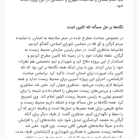
باید تمام مسائل و ملاحظات شهری و اجتماعی در این پروژه لحاظ
شود.
نگاه
ها بر حل مسأله تله کابین است
در خصوص مباحث مطرح شده در سفر سلاجقه به استان، با نماینده
مردم گرگان و آق قلا در مجلس شورای اسلامی گفتگو کردیم،
غلامرضا منتظری گفت: در سفر رئیس سازمان محیط زیست به
گرگان، نقطه نظرات خود را در زمینه تله کابین مطرح کردیم و
استاندار از این پروژه دفاع کرد و شهردار و تیم تخصصی هم نظرات
خود را بیان کردند. وی با بیان اینکه همه نگاه‌ها بر این بود که تله
کابین یک ضرورت برای استان است، تاکید کرد: براساس مباحث
کارشناسی، اجرای این پروژه آسیبی برای محیط زیست ندارد و همه
شرایط لازم رعایت می‌شود. منتظری عنوان کرد: مقرر شد مشاوری
انتخاب و بررسی‌های زیست محیطی را انجام داده و نتیجه را برای
تصمیم نهایی به رئیس محیط زیست کشور اعلام کند. وی تصریح
کرد: همه نگاه‌ها بر حل مسأله بوده و اعتقاد داریم محیط زیست و
منابع طبیعی برای همه عصرها و نسل‌ها است و وظیفه داریم که آن
را حفظ و نگهداری کنیم. منتظری گفت: از طرف دیگر برای آنکه
گرگان به مقصد گردشگری تبدیل شود باید جاذبه‌های آن را افزایش
داده و صرفاً جاذبه‌های طبیعی کافی نیست. وی افزود: مقرر شد
مطالعه زیست محیطی با همکاری شهرداری و کارشناسان ظرف مدت
یک ماه انجام شود و نتیجه کارشناسی را به محیط زیست اعلام