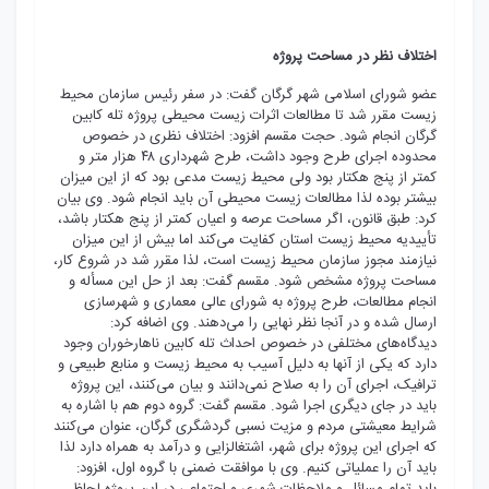
اختلاف نظر در مساحت پروژه
عضو شورای اسلامی شهر گرگان گفت: در سفر رئیس سازمان محیط
زیست مقرر شد تا مطالعات اثرات زیست محیطی پروژه تله کابین
گرگان انجام شود. حجت مقسم افزود: اختلاف نظری در خصوص
محدوده اجرای طرح وجود داشت، طرح شهرداری ۴۸ هزار متر و
کمتر از پنج هکتار بود ولی محیط زیست مدعی بود که از این میزان
بیشتر بوده لذا مطالعات زیست محیطی آن باید انجام شود. وی بیان
کرد: طبق قانون، اگر مساحت عرصه و اعیان کمتر از پنج هکتار باشد،
تأییدیه محیط زیست استان کفایت می‌کند اما بیش از این میزان
نیازمند مجوز سازمان محیط زیست است، لذا مقرر شد در شروع کار،
مساحت پروژه مشخص شود. مقسم گفت: بعد از حل این مسأله و
انجام مطالعات، طرح پروژه به شورای عالی معماری و شهرسازی
ارسال شده و در آنجا نظر نهایی را می‌دهند. وی اضافه کرد:
دیدگاه‌های مختلفی در خصوص احداث تله کابین ناهارخوران وجود
دارد که یکی از آنها به دلیل آسیب به محیط زیست و منابع طبیعی و
ترافیک، اجرای آن را به صلاح نمی‌دانند و بیان می‌کنند، این پروژه
باید در جای دیگری اجرا شود. مقسم گفت: گروه دوم هم با اشاره به
شرایط معیشتی مردم و مزیت نسبی گردشگری گرگان، عنوان می‌کنند
که اجرای این پروژه برای شهر، اشتغالزایی و درآمد به همراه دارد لذا
باید آن را عملیاتی کنیم. وی با موافقت ضمنی با گروه اول، افزود: