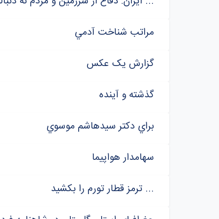
ايران: دفاع از سرزمين و مردم نه دنباله‌روي از سلاح‌هاي هسته‌اي ...
مراتب شناخت آدمي
گزارش يک عکس
گذشته و آينده
براي دکتر سيدهاشم موسوي
سهامدار هواپيما
ترمز قطار تورم را بکشيد ...