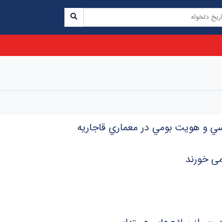
ُدسي و هويت بومي در معماري قاجاريه
ی خورند