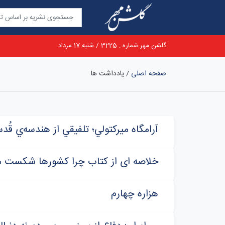
گلشن مهر شماره : 3225 / شنبه 17 مرداد
صفحه اصلی
/
یادداشت ها
آرامگاه ميرکتولي؛ تلفيقي از هندسه‌ي ق
خلاصه ای از کتاب چرا کشورها شکست م
هزاره چهارم