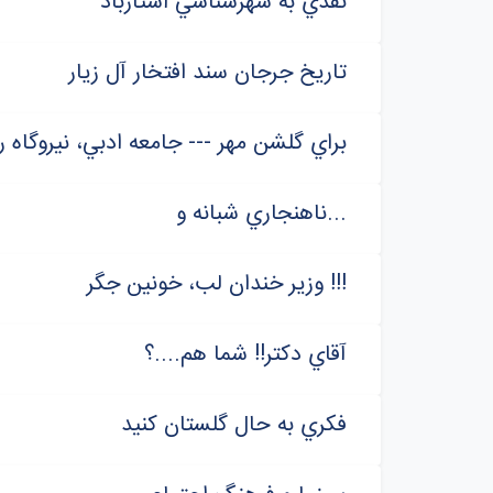
نقدي به شهرشناسي استارباد
تاريخ جرجان سند افتخار آل زيار
براي گلشن مهر --- جامعه ادبي، نيروگا
ناهنجاري شبانه‌ و...
وزير خندان لب، خونين جگر !!!
آقاي دکتر!! شما هم....؟
فکري به حال گلستان کنيد