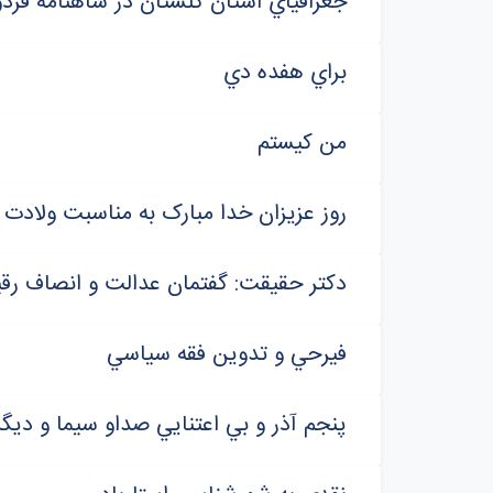
جغرافياي استان گلستان در شاهنامه فر
براي هفده دي
من کيستم
روز عزيزان خدا مبارک به مناسبت ولاد
دکتر حقيقت: گفتمان عدالت و انصاف رق
فيرحي و تدوين فقه سياسي
پنجم آذر و بي اعتنايي صداو سيما و ديگ